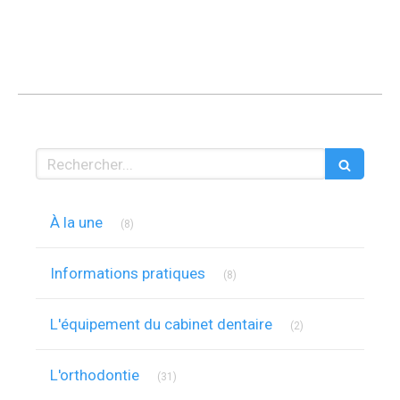
Rechercher
Articles Count
À la une
(8)
Articles Count
Informations pratiques
(8)
Articles Count
L'équipement du cabinet dentaire
(2)
Articles Count
L'orthodontie
(31)